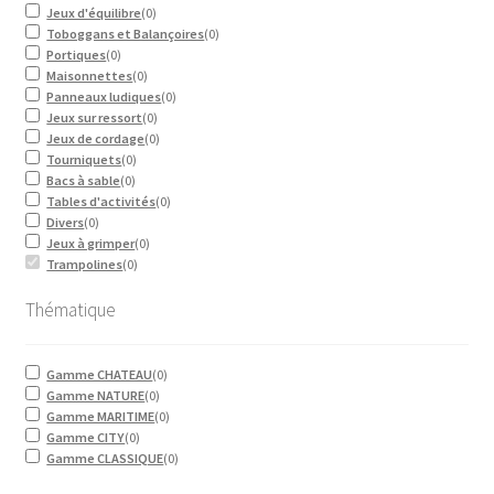
Jeux d'équilibre
(
0
)
Toboggans et Balançoires
(
0
)
Portiques
(
0
)
Maisonnettes
(
0
)
Panneaux ludiques
(
0
)
Jeux sur ressort
(
0
)
Jeux de cordage
(
0
)
Tourniquets
(
0
)
Bacs à sable
(
0
)
Tables d'activités
(
0
)
Divers
(
0
)
Jeux à grimper
(
0
)
Trampolines
(
0
)
Thématique
Gamme CHATEAU
(
0
)
Gamme NATURE
(
0
)
Gamme MARITIME
(
0
)
Gamme CITY
(
0
)
Gamme CLASSIQUE
(
0
)