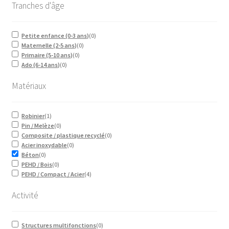
Tranches d'âge
Petite enfance (0-3 ans)
(
0
)
Maternelle (2-5 ans)
(
0
)
Primaire (5-10 ans)
(
0
)
Ado (6-14 ans)
(
0
)
Matériaux
Robinier
(
1
)
Pin / Melèze
(
0
)
Composite / plastique recyclé
(
0
)
Acier inoxydable
(
0
)
Béton
(
0
)
PEHD / Bois
(
0
)
PEHD / Compact / Acier
(
4
)
Activité
Structures multifonctions
(
0
)