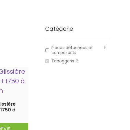
Catégorie
Pièces détachées et
6
composants
Toboggans
6
issière
 1750 à
EVIS