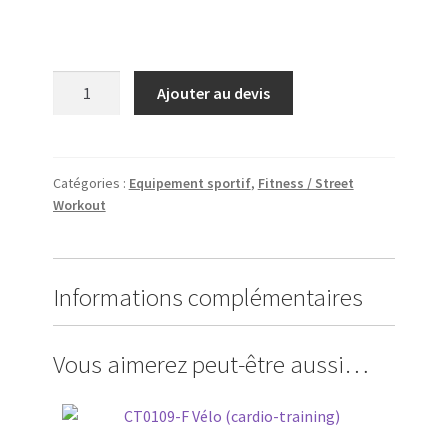
quantité
Ajouter au devis
de
CT0104-
F
Cavalier
Catégories :
Equipement sportif
,
Fitness / Street
Workout
(cardio-
training)
Informations complémentaires
Vous aimerez peut-être aussi…