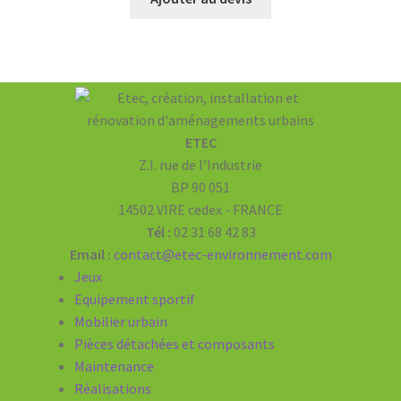
ETEC
Z.I. rue de l’Industrie
BP 90 051
14502 VIRE cedex - FRANCE
Tél :
02 31 68 42 83
Email :
contact@etec-environnement.com
Jeux
Equipement sportif
Mobilier urbain
Pièces détachées et composants
Maintenance
Réalisations