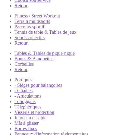
Choisir son service
Retour
Fitness / Street Workout
Terrain multisports
Parcours sportif
Tennis de table & Tables de jeux
Sports collectifs
Retour
Tables & Tables de pique-nique
Bancs & Banquettes
Corbeilles
Retour
Portiques
- Sièges pour balançoires
- Chaînes
- Articulations
Toboggans
Téléphériques
Visserie et protection
Jeux eau et sable
Mât à glisser
Barres fixes
Panneaux d'information réglementaires