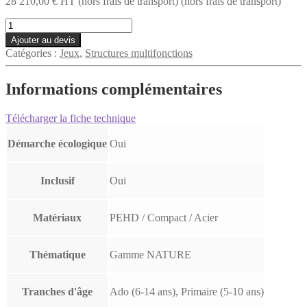
28 210,00
€
HT
(hors frais de transport)
(hors frais de transport)
quantité
de
Ajouter au devis
EX375
Catégories :
Jeux
,
Structures multifonctions
Structure
Zulu
Informations complémentaires
Télécharger la fiche technique
Démarche écologique
Oui
Inclusif
Oui
Matériaux
PEHD / Compact / Acier
Thématique
Gamme NATURE
Tranches d'âge
Ado (6-14 ans), Primaire (5-10 ans)