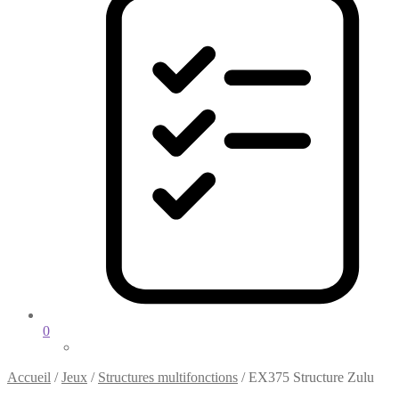
0
Accueil
/
Jeux
/
Structures multifonctions
/
EX375 Structure Zulu