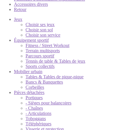
Accessoires divers
Retour
Jeux
Choisir ses jeux
Choisir son sol
Choisir son service
Équipement sportif
Fitness / Street Workout
Terrain multisports
Parcours sportif
Tennis de table & Tables de jeux
Sports collectifs
Mobilier urbain
Tables & Tables de pique-nique
Bancs & Banquettes
Corbeilles
Pièces détachées
Portiques
- Sièges pour balançoires
- Chaînes
- Articulations
Toboggans
Téléphériques
Visserie et protection