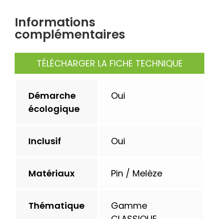
Portique
double
Informations
en
complémentaires
bois
douglas
TÉLÉCHARGER LA FICHE TECHNIQUE
avec
balançoires
Démarche
Oui
écologique
Inclusif
Oui
Matériaux
Pin / Melèze
Thématique
Gamme
CLASSIQUE,