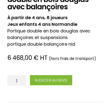
avec balançoires
À partir de 4 ans, 8 joueurs
Jeux enfants 4 ans Normandie
Portique double en bois douglas avec
balançoires et suspensions
portique double balançoire nid
6 468,00
€
HT
(hors frais de transport)
quantité
AJOUTER AU DEVIS
de
4577-
3-
250